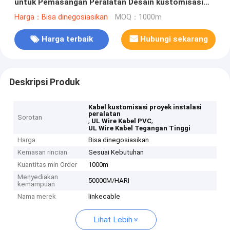
untuk Pemasangan Peralatan Desain kustomisasi
Kabel Listrik Terlindung
Harga：Bisa dinegosiasikan
MOQ：1000m
Harga terbaik
Hubungi sekarang
Deskripsi Produk
Kabel kustomisasi proyek instalasi
peralatan
Sorotan
,
,
UL Wire Kabel PVC
UL Wire Kabel Tegangan Tinggi
Harga
Bisa dinegosiasikan
Kemasan rincian
Sesuai Kebutuhan
Kuantitas min Order
1000m
Menyediakan
50000M/HARI
kemampuan
Nama merek
linkecable
Lihat Lebih