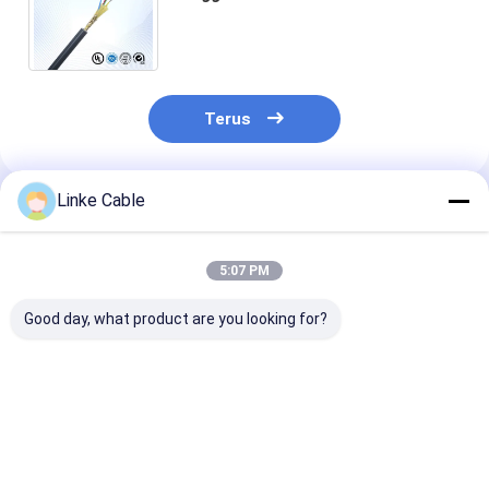
Pemasangan Peralatan Desain
kustomisasi Kabel Listrik
Terlindung
Terus
Linke Cable
Rekomendasi Produk
5:07 PM
Good day, what product are you looking for?
Kabel Daya Tembaga
Kabel Kontrol
Kabel Kontrol
Berinsulasi
Industri Kawat
Tahan Panas
XLPE/PVC 4-Inti –
Berpelindung 2 Inti
300/500V The
Lapis Baja SWA
Suhu Tinggi Arus
Celcius-600 u