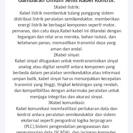
Gambaran Umum Jenis Kabel Kontrol:
Ini berisi:
Wisata pabrik
1Kabel listrik:
Kabel perangkat Pengukuran &
Kabel listrik membentuk tulang punggung sistem
Kontrol
Kontrol kualitas
distribusi listrik peralatan semikonduktor, memberikan
Kabel peralatan medis
energi listrik ke berbagai komponen seperti motor,
Kabel otomotif & transit kereta api
pemanas, dan catu daya.Kabel-kabel ini ditandai dengan
Hubungi kami
Kabel pengisian EV & kabel Energi
tegangan dan nilai arus mereka, bahan isolasi, dan
angin & surya
ketahanan panas, memastikan transmisi daya yang
Berita
Kabel Alarm & Keamanan
aman dan andal.
Kabel lift
2Kabel sinyal:
Semua Kasus
Kabel sinyal ditugaskan untuk mentransmisikan sinyal
Kabel konveyor & kabel Derek
analog atau digital sensitif antara komponen yang
Kabel Komunikasi & Koaksial
Quote request suatu
berbeda dalam peralatan semikonduktor.atau informasi
Kabel Otomasi Industri
umpan balik, kabel sinyal harus menunjukkan kecepatan
transmisi yang tinggi, tingkat kebisingan yang rendah,
Perusahaan kabel Linke
Teknik R&D yang
beragam telah memenuhi kebutuhan
dan kompatibilitas dengan antarmuka peralatan untuk
dasar pelanggan yang beragam.
UL Kabel listrik
menjaga integritas dan akurasi sinyal.
3Kabel komunikasi:
Produk kami mendapatkan:
Kabel komunikasi memfasilitasi pertukaran data dan
kabel pengisi daya ev
CCC
kontrol antara peralatan semikonduktor dan sistem
RoHS
eksternal seperti pengontrol logika terprogram
Kabel Karet Silikon
REACH
(PLC),Sistem pengendalian pengawasan dan
pengumpulan data (SCADA), dan jaringan komputer.