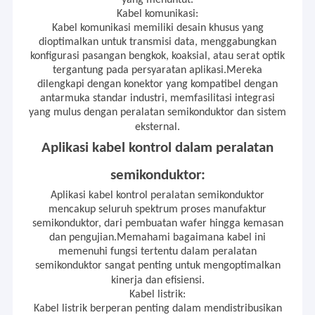
dan pelanggan aplikasi akhir di dunia.
yang menuntut.
kabel robot
Kami memiliki
Pengalaman 20 tahun
Kabel komunikasi:
dalam produksi R&D yang melayani
Kabel komunikasi memiliki desain khusus yang
Kabel XLR
semua pasar tautan.
dioptimalkan untuk transmisi data, menggabungkan
konfigurasi pasangan bengkok, koaksial, atau serat optik
Kutipan, sampel, dan solusi Kabel&Kawat
lengkap serta permintaan manajemen
tergantung pada persyaratan aplikasi.Mereka
dapat dengan cepat diberikan kepada
dilengkapi dengan konektor yang kompatibel dengan
pelanggan. Pengalaman pelanggan baru
antarmuka standar industri, memfasilitasi integrasi
akan disajikan kepada Anda, mendukung
yang mulus dengan peralatan semikonduktor dan sistem
kesuksesan proyek Anda dan
eksternal.
memberikan bantuan untuk
pengembangan perusahaan Anda.
Aplikasi kabel kontrol dalam peralatan
Setelah bekerja sama dengan
Linke
,
Anda akan menemukan bahwa kami
semikonduktor:
adalah mitra terbaik Anda.
Aplikasi kabel kontrol peralatan semikonduktor
mencakup seluruh spektrum proses manufaktur
semikonduktor, dari pembuatan wafer hingga kemasan
dan pengujian.Memahami bagaimana kabel ini
memenuhi fungsi tertentu dalam peralatan
semikonduktor sangat penting untuk mengoptimalkan
kinerja dan efisiensi.
Kabel listrik:
Kabel listrik berperan penting dalam mendistribusikan