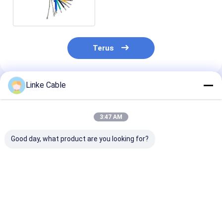
listrik mobile
Terus
Linke Cable
Rekomendasi Produk
3:47 AM
Good day, what product are you looking for?
XLPVC Material
Kabel elevator
Tvvb Bulat Mul
Sheath 120°C
keliling kabel listrik
Fleksibel Bang
Nominal Temperatur
bundar untuk kabel
Kabel Listrik K
XLPE Wire Terisolasi
kontrol YC
Elevator Trave
Disesuaikan untuk
Harga terbaik
Harga terbaik
Harga terb