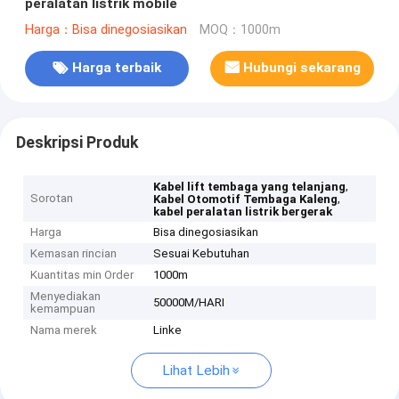
peralatan listrik mobile
Harga：Bisa dinegosiasikan
MOQ：1000m
Harga terbaik
Hubungi sekarang
Deskripsi Produk
,
Kabel lift tembaga yang telanjang
Sorotan
,
Kabel Otomotif Tembaga Kaleng
kabel peralatan listrik bergerak
Harga
Bisa dinegosiasikan
Kemasan rincian
Sesuai Kebutuhan
Kuantitas min Order
1000m
Menyediakan
50000M/HARI
kemampuan
Nama merek
Linke
Lihat Lebih