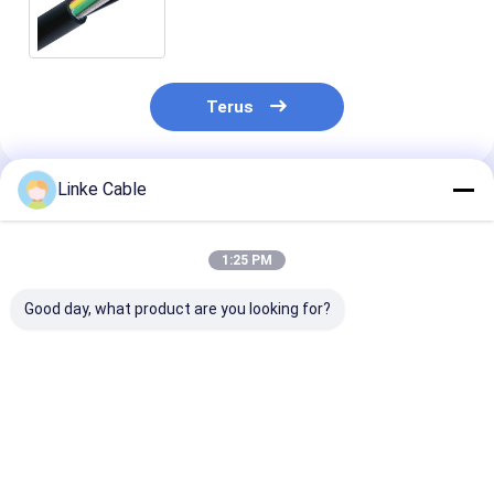
untuk koneksi fleksibel kabel
elevator perjalanan vertikal
Terus
Linke Cable
Rekomendasi Produk
1:25 PM
Good day, what product are you looking for?
2.5mm Wire 3 Core
Kabel listrik 300V
10AWG PVC Ja
PVC Copper Control
untuk aplikasi
Low dan Medi
Cable untuk aplikasi
industri
Voltage Solar 
industri dan mekanik
untuk penyim
energi fotovol
Harga terbaik
Harga terbaik
Harga terb