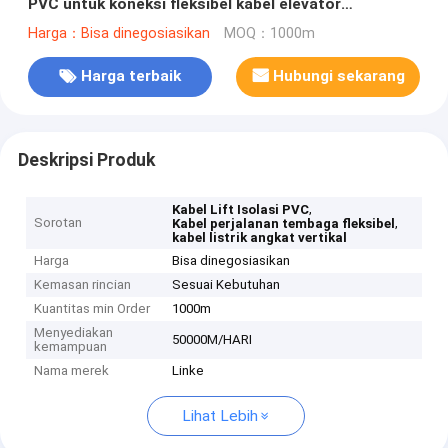
PVC untuk koneksi fleksibel kabel elevator
perjalanan vertikal
Harga：Bisa dinegosiasikan
MOQ：1000m
Harga terbaik
Hubungi sekarang
Deskripsi Produk
,
Kabel Lift Isolasi PVC
Sorotan
,
Kabel perjalanan tembaga fleksibel
kabel listrik angkat vertikal
Harga
Bisa dinegosiasikan
Kemasan rincian
Sesuai Kebutuhan
Kuantitas min Order
1000m
Menyediakan
50000M/HARI
kemampuan
Nama merek
Linke
Lihat Lebih