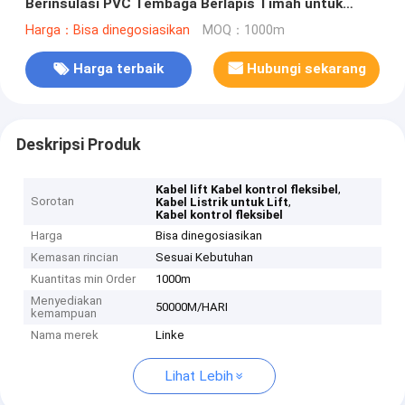
Berinsulasi PVC Tembaga Berlapis Timah untuk
Aplikasi Tegangan Rendah dan Menengah
Harga：Bisa dinegosiasikan
MOQ：1000m
Harga terbaik
Hubungi sekarang
Deskripsi Produk
,
Kabel lift Kabel kontrol fleksibel
Sorotan
,
Kabel Listrik untuk Lift
Kabel kontrol fleksibel
Harga
Bisa dinegosiasikan
Kemasan rincian
Sesuai Kebutuhan
Kuantitas min Order
1000m
Menyediakan
50000M/HARI
kemampuan
Nama merek
Linke
Lihat Lebih