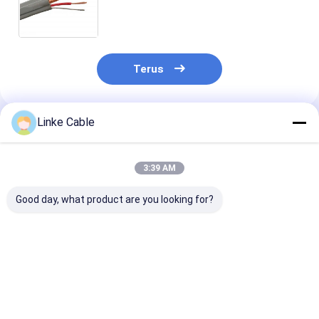
Tembaga Berlapis Timah untuk
Aplikasi Tegangan Rendah dan
Menengah
Terus
Linke Cable
Rekomendasi Produk
3:39 AM
Good day, what product are you looking for?
Busbar Fleksibel
Kabel lift konduktor
Kabel elevator
1200A yang
tembaga kaleng
bulat dengan
Disesuaikan dengan
dengan isolasi PVC
konduktor te
Foil Tembaga 0,1mm
dan jaket yang dapat
kaleng dan iso
untuk Rekayasa
disesuaikan untuk
PVC untuk ber
Harga terbaik
Harga terbaik
Harga terb