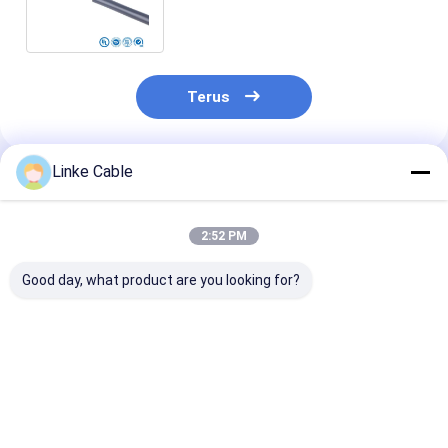
Performance Kabel koneksi
peralatan medis
Terus
Linke Cable
Rekomendasi Produk
2:52 PM
Good day, what product are you looking for?
Kabel Pegas
Kabel Lunak PVC
XLPE Insulati
Konduktor Tembaga
Berpelindung
Wire dengan C
dengan Selubung
Anyaman Tembaga
Tinned Copper
XLPE dan Tegangan
dengan Kinerja EMC
Color Coded Ve
Terukur 300-600V
Tinggi dengan
Harness Cable
Harga terbaik
Harga terbaik
Harga terb