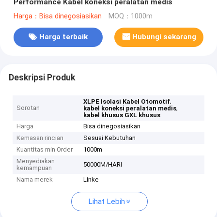
Performance Kabel koneksi peralatan medis
Harga：Bisa dinegosiasikan
MOQ：1000m
Harga terbaik
Hubungi sekarang
Deskripsi Produk
,
XLPE Isolasi Kabel Otomotif
Sorotan
,
kabel koneksi peralatan medis
kabel khusus GXL khusus
Harga
Bisa dinegosiasikan
Kemasan rincian
Sesuai Kebutuhan
Kuantitas min Order
1000m
Menyediakan
50000M/HARI
kemampuan
Nama merek
Linke
Lihat Lebih