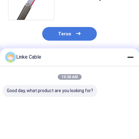
berlapis kabel datar fleksibel
Terus
Linke Cable
Rekomendasi Produk
10:38 AM
Good day, what product are you looking for?
Kabel Listrik
Tinggi Suhu HDMI
Kabel bus indu
Berinsulasi PVC
Konektor Koaksial
Profibus deng
Disetujui UL Kabel
Kabel RG400 untuk
bahan inti kaw
Daya Kabel Tim
kebutuhan Anda
kaleng