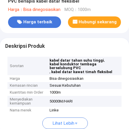
PVC berlapis kabel datar fleksibel
Harga：Bisa dinegosiasikan
MOQ：1000m
Harga terbaik
Hubungi sekarang
Deskripsi Produk
,
kabel datar tahan suhu tinggi
kabel konduktor tembaga
Sorotan
berselubung PVC
,
kabel datar kawat timah fleksibel
Harga
Bisa dinegosiasikan
Kemasan rincian
Sesuai Kebutuhan
Kuantitas min Order
1000m
Menyediakan
50000M/HARI
kemampuan
Nama merek
Linke
Lihat Lebih