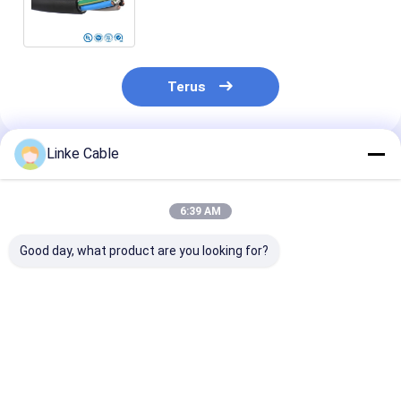
Power Wire Electric Cable untuk
Aplikasi Suhu Tinggi
Terus
Linke Cable
Rekomendasi Produk
6:39 AM
Good day, what product are you looking for?
UL2464 Kabel Listrik
Kabel listrik
Kabel surya P
Aluminium Terisolasi
otomotif dengan
listrik yang di
PVC Multiconductor
isolasi XLPE untuk
UL dengan inti
untuk Kabel Mesin
kisaran suhu luas
kaleng dan re
CNC Industri
-60°C sampai 200°C
suhu yang lua
Harga terbaik
Harga terbaik
Harga terb