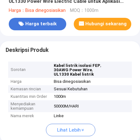
UL1330 Power Wire Electric Cable untuk Aplikasi
Suhu Tinggi
Harga：Bisa dinegosiasikan
MOQ：1000m
Harga terbaik
Hubungi sekarang
Deskripsi Produk
,
Kabel listrik isolasi FEP
Sorotan
,
30AWG Power Wire
UL1330 Kabel listrik
Harga
Bisa dinegosiasikan
Kemasan rincian
Sesuai Kebutuhan
Kuantitas min Order
1000m
Menyediakan
50000M/HARI
kemampuan
Nama merek
Linke
Lihat Lebih