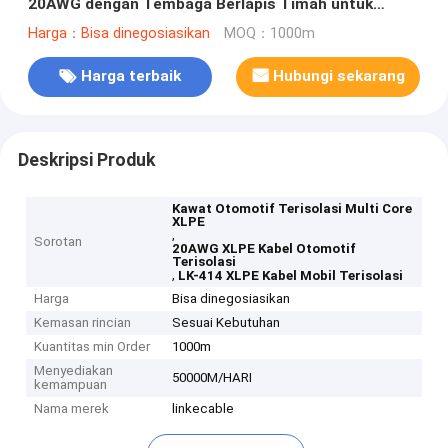
20AWG dengan Tembaga Berlapis Timah untuk
Aplikasi Berkas Elektronik
Harga：Bisa dinegosiasikan
MOQ：1000m
Harga terbaik
Hubungi sekarang
Deskripsi Produk
Kawat Otomotif Terisolasi Multi Core
XLPE
,
Sorotan
20AWG XLPE Kabel Otomotif
Terisolasi
,
LK-414 XLPE Kabel Mobil Terisolasi
Harga
Bisa dinegosiasikan
Kemasan rincian
Sesuai Kebutuhan
Kuantitas min Order
1000m
Menyediakan
50000M/HARI
kemampuan
Nama merek
linkecable