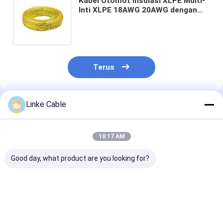
Kabel Otomot Insulasi XLPE Multi-
Inti XLPE 18AWG 20AWG dengan
Tembaga Berlapis Timah untuk
Aplikasi Berkas Elektronik
Terus
Linke Cable
Rekomendasi Produk
10:17 AM
Good day, what product are you looking for?
Kabel Elektronik
Kabel Jaringan
2468 VW-1 80
Kawat Tembaga
Industri Perisai
300V 22AWGx