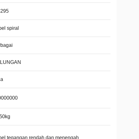
-295
el spiral
rbagai
LUNGAN
na
0000000
050kg
bel tegangan rendah dan menengah