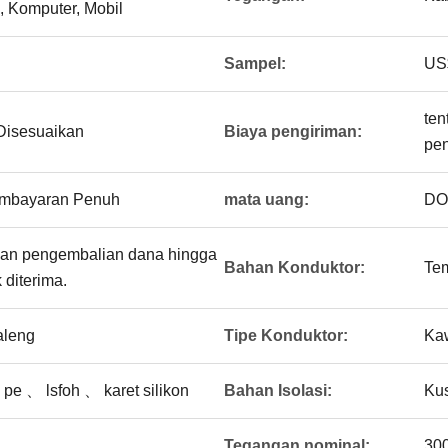
i, Komputer, Mobil
Sampel:
US$
ten
Disesuaikan
Biaya pengiriman:
pen
mbayaran Penuh
mata uang:
DO
an pengembalian dana hingga
Bahan Konduktor:
Te
 diterima.
aleng
Tipe Konduktor:
Ka
pe 、 lsfoh 、 karet silikon
Bahan Isolasi:
Ku
Tegangan nominal:
30