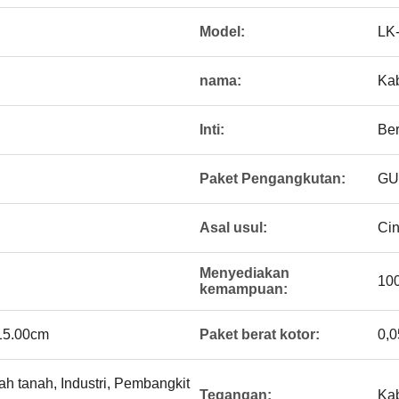
Model:
LK
nama:
Kab
Inti:
Be
Paket Pengangkutan:
GU
Asal usul:
Ci
Menyediakan
10
kemampuan:
 15.00cm
Paket berat kotor:
0,
ah tanah, Industri, Pembangkit
Tegangan:
Ka