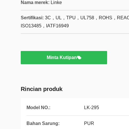
Nama merek:
Linke
Sertifikasi:
3C，UL，TPU，UL758，ROHS，REAC
ISO13485，IATF16949
Minta Kutipan
Rincian produk
Model NO.:
LK-295
Bahan Sarung:
PUR