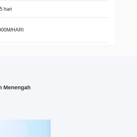
5 hari
000M/HARI
an Menengah