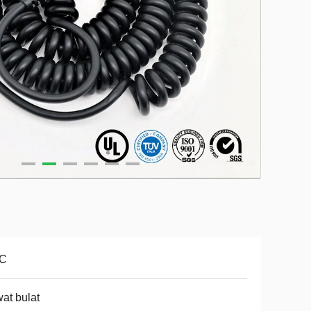
C
at bulat