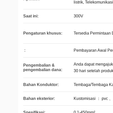
listrik, Telekomunikas
Saat ini:
300V
Pengaturan khusus:
Tersedia Permintaan 
:
Pembayaran Awal Pe
Anda dapat mengajuk
Pengembalian &
pengembalian dana:
30 hari setelah produk
Bahan Konduktor:
Tembaga/Tembaga K
Bahan eksterior:
Kustomisasi ： pvc 、 
Spesifikasi:
0.1-450mm²