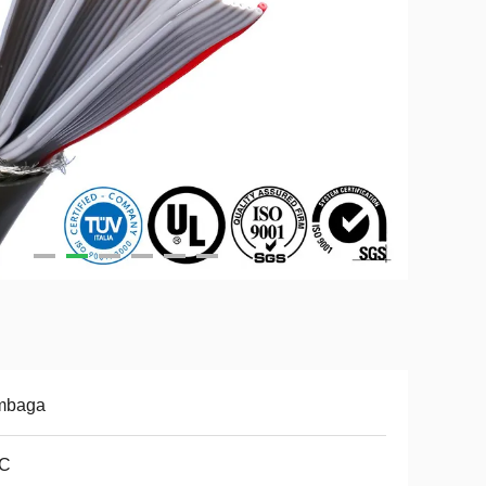
mbaga
C