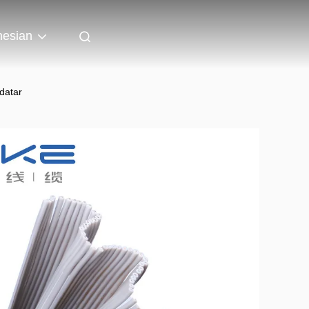
nesian
datar