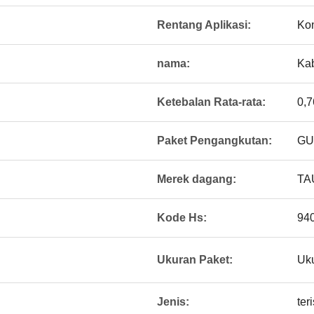
Rentang Aplikasi:
Kon
nama:
Kab
Ketebalan Rata-rata:
0,7
Paket Pengangkutan:
GU
Merek dagang:
TA
Kode Hs:
94
Ukuran Paket:
Uku
Jenis:
ter