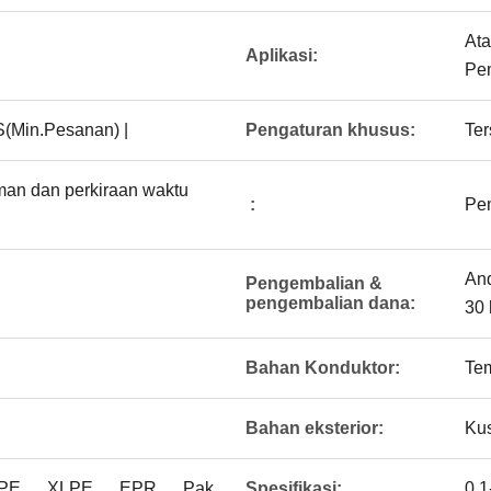
Ata
Aplikasi:
Pem
(Min.Pesanan) |
Pengaturan khusus:
Ter
iman dan perkiraan waktu
:
Pe
An
Pengembalian &
pengembalian dana:
30 
Bahan Konduktor:
Te
Bahan eksterior:
Kus
、 PE 、 XLPE 、 EPR 、 Pak
Spesifikasi:
0.