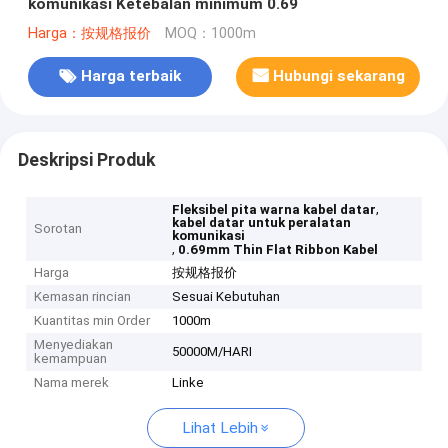
komunikasi Ketebalan minimum 0.69
Harga：按规格报价
MOQ：1000m
Harga terbaik
Hubungi sekarang
Deskripsi Produk
,
Fleksibel pita warna kabel datar
kabel datar untuk peralatan
Sorotan
komunikasi
,
0.69mm Thin Flat Ribbon Kabel
Harga
按规格报价
Kemasan rincian
Sesuai Kebutuhan
Kuantitas min Order
1000m
Menyediakan
50000M/HARI
kemampuan
Nama merek
Linke
Lihat Lebih