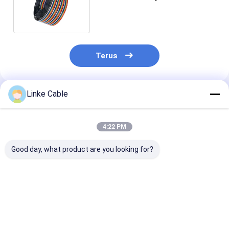
komunikasi Ketebalan
minimum 0.69
Terus
Linke Cable
Rekomendasi Produk
4:22 PM
Good day, what product are you looking for?
0.75mm2 Multi Core
Kabel koaksial RG11
Kabel Rantai T
Braided Shield Fire
berkapasitas
Sangat Fleksib
Retardant Control
300/500V dengan
dengan Tegan
Cable untuk
perisai aluminium
Terukur 600V 