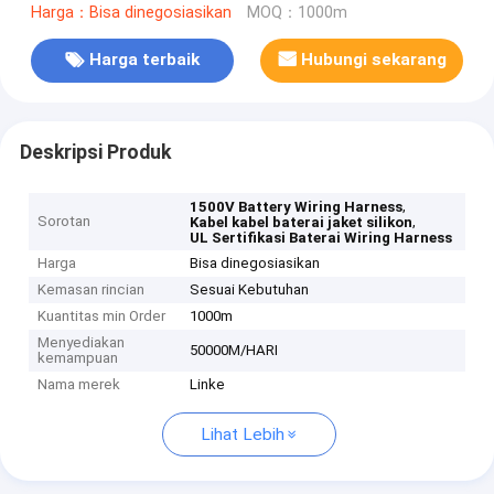
Harga：Bisa dinegosiasikan
MOQ：1000m
Harga terbaik
Hubungi sekarang
Deskripsi Produk
,
1500V Battery Wiring Harness
Sorotan
,
Kabel kabel baterai jaket silikon
UL Sertifikasi Baterai Wiring Harness
Harga
Bisa dinegosiasikan
Kemasan rincian
Sesuai Kebutuhan
Kuantitas min Order
1000m
Menyediakan
50000M/HARI
kemampuan
Nama merek
Linke
Lihat Lebih