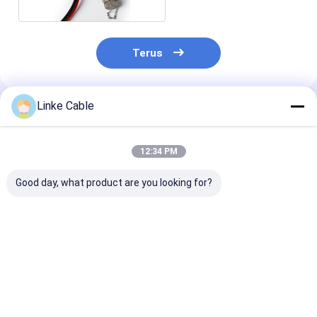
Terus
Linke Cable
Rekomendasi Produk
12:34 PM
Good day, what product are you looking for?
UL2464 110 Kabel
Kabel listrik dengan
32A Listrik
listrik inti dengan
kepadatan tinggi dan
Berkualitas IP
konduktor tembaga
konduktivitas tinggi
Kelas Perlind
kaleng dan
UL2464 UL untuk
Kabel Pengisi 
termoplastik bebas
kabel pengisi daya
Jaket Silikon 
Harga terbaik
Harga terbaik
Harga terb
halogen untuk
EV dan 160 aplikasi
untuk Kendara