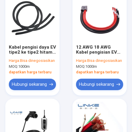
Kabel pengisi daya EV
12 AWG 18 AWG
tipe2 ke tipe2 hitam
Kabel pengisian EV
32A 11kw 3 fase
Dengan kabel koneksi
Harga:
Bisa dinegosiasikan
Harga:
Bisa dinegosiasikan
dengan jaket silikon
peralatan medis yang
MOQ:
1000m
MOQ:
1000m
sesuai dengan UL62
RoHS
dapatkan harga terbaru
dapatkan harga terbaru
Hubungi sekarang
Hubungi sekarang
Rumah
Produk
Tentang kita