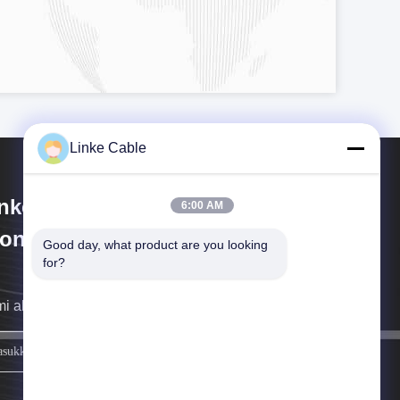
Linke Cable
nke Cable Technology
6:00 AM
DongGuan) CO.,LTD
Good day, what product are you looking 
for?
i akan menghubungi Anda sesegera mungkin.
mendaftar