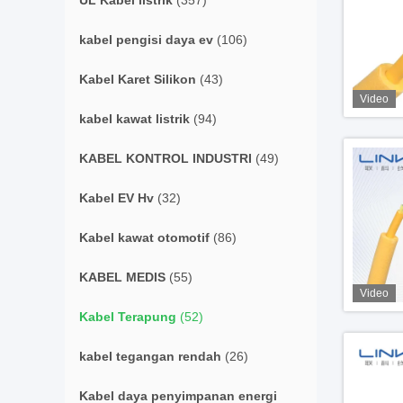
UL Kabel listrik
(357)
kabel pengisi daya ev
(106)
Kabel Karet Silikon
(43)
Video
kabel kawat listrik
(94)
KABEL KONTROL INDUSTRI
(49)
Kabel EV Hv
(32)
Kabel kawat otomotif
(86)
KABEL MEDIS
(55)
Video
Kabel Terapung
(52)
kabel tegangan rendah
(26)
Kabel daya penyimpanan energi