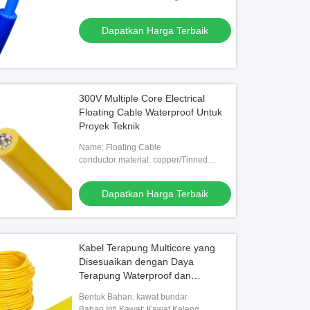
Dapatkan Harga Terbaik
300V Multiple Core Electrical
Floating Cable Waterproof Untuk
Proyek Teknik
Name: Floating Cable
conductor material: copper/Tinned
Copper
Dapatkan Harga Terbaik
Kabel Terapung Multicore yang
Disesuaikan dengan Daya
Terapung Waterproof dan
Konduktor Tembaga Kaleng untuk
Bentuk Bahan: kawat bundar
ROV Tether Dibawah Air
Bahan Inti Kawat: Kawat Kaleng