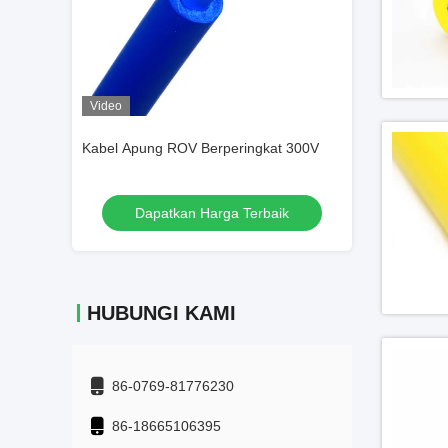
Video
Video
gkat 300V
Kabel Apung ROV Berperingkat 300V
Kabel Apung RO
rbaik
Dapatkan Harga Terbaik
Dapatka
HUBUNGI KAMI
86-0769-81776230
86-18665106395