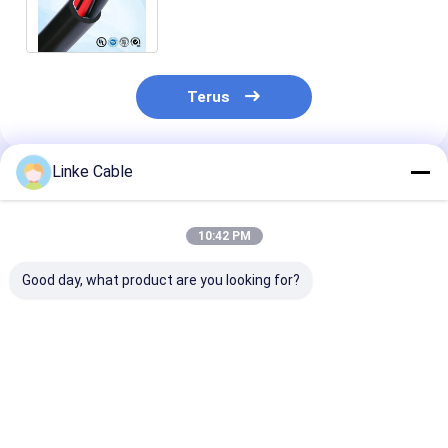
dapat disesuaikan untuk kontrol
industri
Terus
Linke Cable
Rekomendasi Produk
10:42 PM
Good day, what product are you looking for?
PUR Jacket Shielded
26 AWG Kabel Karet
Tembaga kale
Twisted Pair
Silikon Ultra
Jacket 300V K
Industrial Control
Fleksibel dengan
spiral nominal
Cable untuk Robot
Kawat Tembaga
Spring Coiled 
dan High-Flex
Kaleng untuk Kontrol
untuk kontrol
Harga terbaik
Harga terbaik
Harga terb