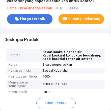
eksterior yang dapat disesuaikan untuk kontrol
industri
Harga：Bisa dinegosiasikan
MOQ：1000m
Harga terbaik
Hubungi sekarang
Deskripsi Produk
,
Kawat koaksial tahan air
Sorotan
,
Kabel koaksial konduktor bercabang
Kabel koaksial tahan air antena
Harga
Bisa dinegosiasikan
Kemasan rincian
Sesuai Kebutuhan
Kuantitas min Order
1000m
Menyediakan
100000 juta +hari
kemampuan
Nama merek
Linke
Lihat Lebih