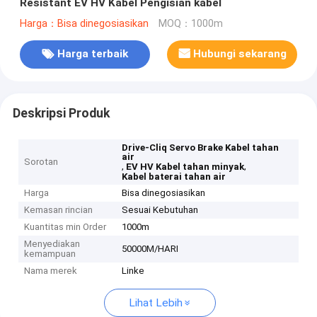
Resistant EV HV Kabel Pengisian kabel
Harga：Bisa dinegosiasikan
MOQ：1000m
Harga terbaik
Hubungi sekarang
Deskripsi Produk
Drive-Cliq Servo Brake Kabel tahan
air
Sorotan
,
,
EV HV Kabel tahan minyak
Kabel baterai tahan air
Harga
Bisa dinegosiasikan
Kemasan rincian
Sesuai Kebutuhan
Kuantitas min Order
1000m
Menyediakan
50000M/HARI
kemampuan
Nama merek
Linke
Lihat Lebih