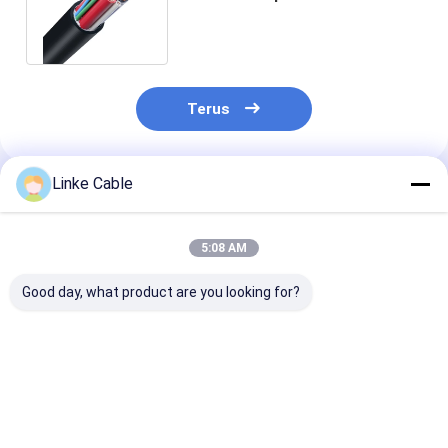
EV HV Kabel Pengisian kabel
Terus
Linke Cable
Rekomendasi Produk
5:08 AM
Good day, what product are you looking for?
Batang tembaga
10-30AWG Tinned
UL2464 Kabel L
fleksibel 1200A AMP
Copper Wire Core
Aluminium Ter
FEP Insulation
PVC Multicon
UL1330 Power Wire
untuk Kabel M